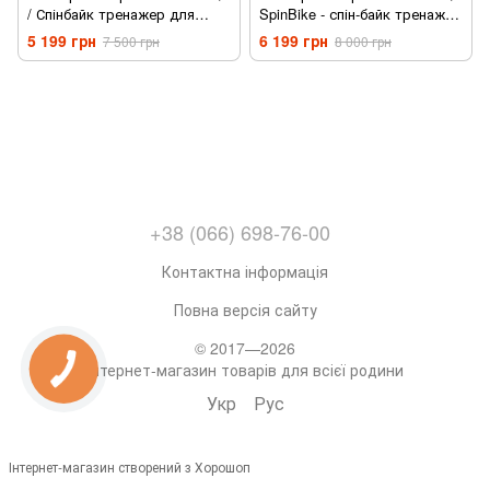
/ Спінбайк тренажер для
SpinBike - спін-байк тренажер
дому
для дому.
5 199 грн
6 199 грн
7 500 грн
8 000 грн
+38 (066) 698-76-00
Контактна інформація
Повна версія сайту
© 2017—2026
Інтернет-магазин товарів для всієї родини
Укр
Рус
Інтернет-магазин створений з Хорошоп