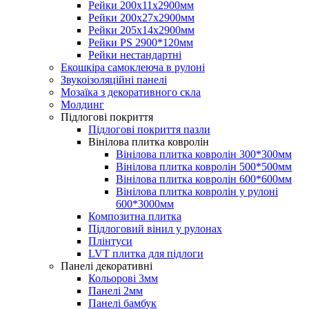
Рейки 200х11х2900мм
Рейки 200х27х2900мм
Рейки 205х14х2900мм
Рейки PS 2900*120мм
Рейки нестандартні
Екошкіра самоклеюча в рулоні
Звукоізоляційні панелі
Мозаїка з декоративного скла
Молдинг
Підлогові покриття
Підлогові покриття пазли
Вінілова плитка ковролін
Вінілова плитка ковролін 300*300мм
Вінілова плитка ковролін 500*500мм
Вінілова плитка ковролін 600*600мм
Вінілова плитка ковролін у рулоні
600*3000мм
Композитна плитка
Підлоговий вінил у рулонах
Плінтуси
LVT плитка для підлоги
Панелі декоративні
Кольорові 3мм
Панелі 2мм
Панелі бамбук