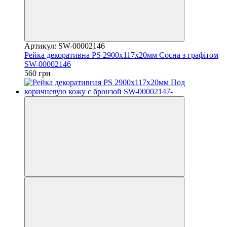
Артикул: SW-00002146
Рейка декоративна PS 2900х117х20мм Сосна з графітом
SW-00002146
560 грн