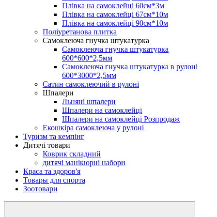
Плівка на самоклейці 60см*3м
Плівка на самоклейці 67см*10м
Плівка на самоклейці 90см*10м
Поліуретанова плитка
Самоклеюча гнучка штукатурка
Самоклеюча гнучка штукатурка
600*600*2,5мм
Самоклеюча гнучка штукатурка в рулоні
600*3000*2,5мм
Сатин самоклеючий в рулоні
Шпалери
Льняні шпалери
Шпалери на самоклейці
Шпалери на самоклейці Розпродаж
Екошкіра самоклеюча у рулоні
Туризм та кемпінг
Дитячі товари
Коврик складний
дитячі манікюрні набори
Краса та здоров'я
Товары для спорта
Зоотовари