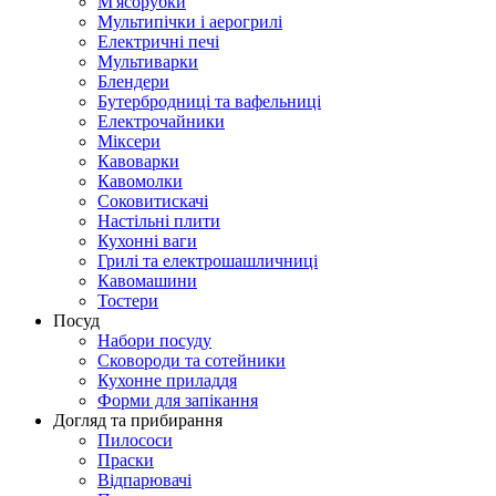
М'ясорубки
Мультипічки і аерогрилі
Електричні печі
Мультиварки
Блендери
Бутербродниці та вафельниці
Електрочайники
Міксери
Кавоварки
Кавомолки
Соковитискачі
Настільні плити
Кухонні ваги
Грилі та електрошашличниці
Кавомашини
Тостери
Посуд
Набори посуду
Сковороди та сотейники
Кухонне приладдя
Форми для запікання
Догляд та прибирання
Пилососи
Праски
Відпарювачі