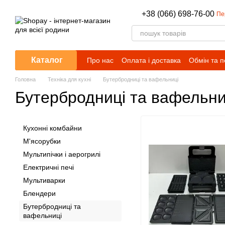
Перейти до основного контенту
+38 (066) 698-76-00
Пе
Каталог
Про нас
Оплата і доставка
Обмін та 
Головна
Техніка для кухні
Бутербродниці та вафельниці
Бутербродниці та вафельни
Кухонні комбайни
М'ясорубки
Мультипічки і аерогрилі
Електричні печі
Мультиварки
Блендери
Бутербродниці та
вафельниці