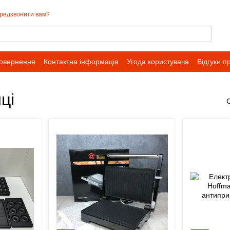
редзвонити вам?
повернення
Контактна інформація
Угода користувача
Відгуки п
ці