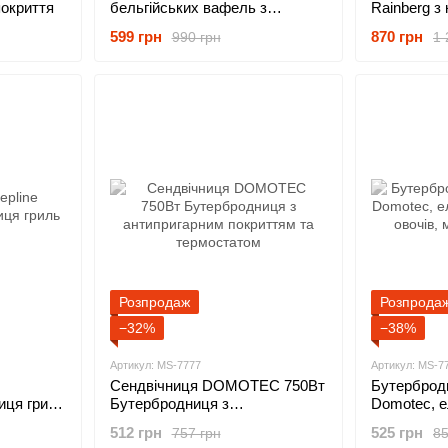
покриття
бельгійських вафель з
Rainberg з
антипригарним покриттям
покриттям
599 грн
870 грн
990 грн
1 
Domotec
Розпродаж
Розпрода
−32%
−38%
Артикул: MS-7777
Артикул: MS-7
Сендвічниця DOMOTEC 750Вт
Бутерброд
иця гриль
Бутербродниця з
Domotec, е
антипригарним покриттям та
для овочів
512 грн
525 грн
757 грн
85
термостатом
1000Вт