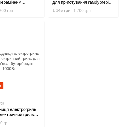
 керамічним
для приготування гамбургерів
 2200W
бургерів та сендвічів з
1 145 грн
200 грн
1 700 грн
антипригарним покриттям
600Вт
ж
709
ниця електрогриль
лектричний гриль
, м'яса, бутербродів
0 грн