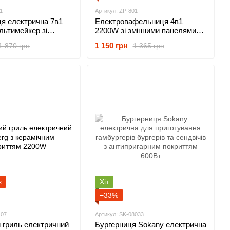
1
Артикул: ZP-801
я електрична 7в1
Електровафельниця 4в1
льтимейкер зі
2200W зі змінними панелями
нтипригарними
для сендвічів, вафель, гриль,
1 150 грн
1 870 грн
1 365 грн
 та індикатором
горішниця Black
Black
ж
Хіт
−33%
407
Артикул: SK-08033
 гриль електричний
Бургерниця Sokany електрична