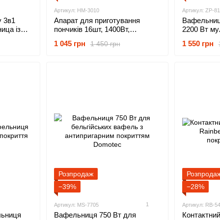
Артикул: HM-3010
Артикул: ZP-81
 3в1
Апарат для приготування
Вафельниц
ица із
пончиків 16шт, 1400Вт,
2200 Вт му
Hoffmans HM-3010, Чорна /
знімними а
1 045 грн
1 550 грн
1 450 грн
ттям
Пончиковий апарат / Машинка
пластинами
для пончиків
готовності 
Розпродаж
Розпрода
−39%
−28%
1
Артикул: MS-7705
Артикул: RB-5
льниця
Вафельниця 750 Вт для
Контактний