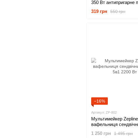
350 Вт антипригарне 
319 грн
550 грн
−16%
Артикул: ZP-802
Мультимейкер Zepline
вафельниця сендвічн
5в1 2200 Вт
1 250 грн
1 495 грн