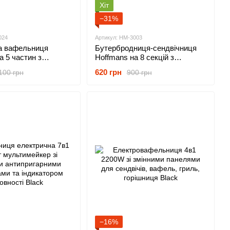
Хіт
−31%
024
Артикул: HM-3003
а вафельниця
Бутербродниця-сендвічниця
а 5 частин з
Hoffmans на 8 секцій з
ним покриттям
антипригарним покриттям та
620 грн
100 грн
900 грн
індикаторами роботи та
нагрівання 1000Вт
−16%