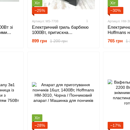
Хіт
Хіт
−25%
−30%
1
Артикул: MS-7708
Артикул: HM-3
0Вт зі
Електричний гриль барбекю
Електричн
ними
1000Вт, притискна
Hoffmans н
ль,
бутербродниця
антипригар
899 грн
765 грн
1 200 грн
1 
шків Black
1000Вт
Хіт
−28%
−17%