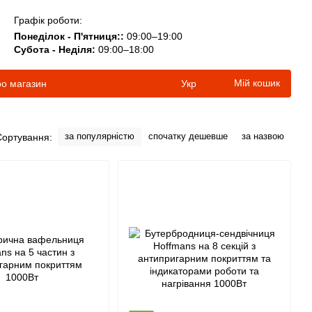
Графік роботи:
Понеділок - П'ятниця::
09:00–19:00
Субота - Неділя:
09:00–18:00
Мій кошик
ро магазин
Укр
за популярністю
спочатку дешевше
за назвою
Сортування: