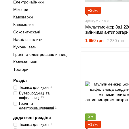
Електрочайники
Міксери
−26%
Кавоварки
Артикул: ZP-808
Кавомолки
Мультимейкер 8в1 220
Соковитискачі
змінними антипригар
пластинами для вафе
Настільні плити
1 650 грн
2 230 грн
сендвічів, гриля, горі
Кухонні ваги
Грилі та електрошашличниці
Кавомашини
Тостери
Розділ
Техніка для кухні
1
Бутербродниці та
вафельниці
15
Грилі та
електрошашличниці
1
Хіт
додаткові розділи
−17%
Техніка для кухні
1