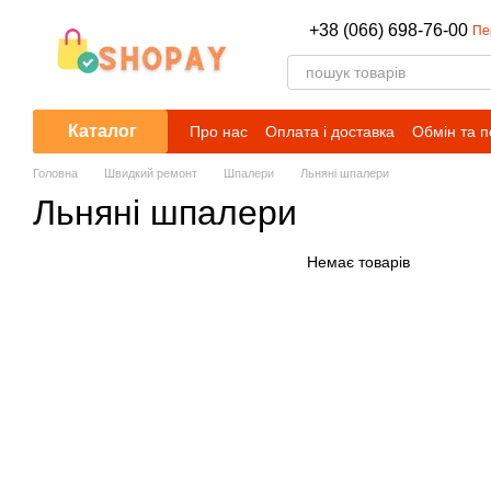
Перейти до основного контенту
+38 (066) 698-76-00
Пе
Каталог
Про нас
Оплата і доставка
Обмін та 
Головна
Швидкий ремонт
Шпалери
Льняні шпалери
Льняні шпалери
Немає товарів