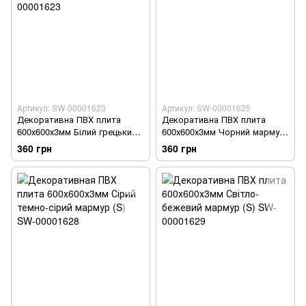
Артикул: SW-00001623
Артикул: SW-00001625
Декоративна ПВХ плита
Декоративна ПВХ плита
600х600х3мм Білий грецький
600х600х3мм Чорний мармур
мармур (S) SW-00001623
(S) SW-00001625
360 грн
360 грн