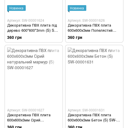
Новинка
Новинка
Артикул: SW-00001624
Артикул: SW-00001626
Декоративна ПВХ плита під
Декоративна ПВХ плита
дерево 600*600*3mm (S) SW-
600х600х3мм Попелястий
00001624
мармур (S) SW-00001626
360 грн
360 грн
Артикул: SW-00001627
Артикул: SW-00001631
Декоративна ПВХ плита
Декоративна ПВХ плита
600х600х3мм Сірий
600х600х3мм Бетон (S) SW-
натуральний мармур (S) SW-
00001631
360 грн
360 грн