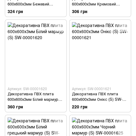
600х600х3мм Бежевий
600х600х3мм Кремовий
мармур (S) SW-00001618
мармур (S) SW-00001619
324 грн
306 грн
Артикул: SW-00001620
Артикул: SW-00001621
Декоративна ПВХ плита
Декоративна ПВХ плита
600х600х3мм Білий мармур
600х600х3мм Онікс (S) SW-
(S) SW-00001620
00001621
360 грн
220 грн