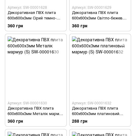
Артикул: SW-00001628
Артикул: SW-00001629
Декоративная ПВХ плита
Декоративна ПВХ плита
600х600х3мм Сірий темно-
600х600х3мм Світло-бежевий
сірий мармур (S) SW-
мармур (S) SW-00001629
360 грн
360 грн
00001628
Артикул: SW-00001630
Артикул: SW-00001632
Декоративна ПВХ плита
Декоративна ПВХ плита
600х600х3мм Металік мармур
600х600х3мм платиновий
(S) SW-00001630
мармур (S) SW-00001632
360 грн
288 грн