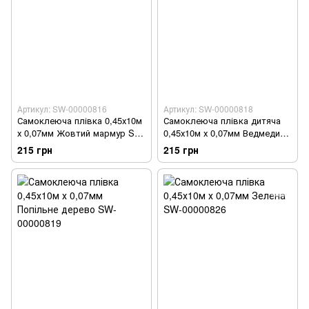
Артикул: SW-00000816
Артикул: SW-00000818
Самоклеюча плівка 0,45х10м
Самоклеюча плівка дитяча
х 0,07мм Жовтий мармур SW-
0,45х10м х 0,07мм Ведмедик
00000816
SW-00000818
215 грн
215 грн