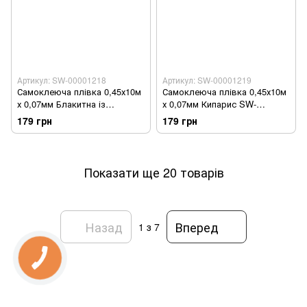
Артикул: SW-00001218
Артикул: SW-00001219
Самоклеюча плівка 0,45х10м
Самоклеюча плівка 0,45х10м
х 0,07мм Блакитна із
х 0,07мм Кипарис SW-
золотом SW-00001218
00001219
179 грн
179 грн
Показати ще 20 товарів
Назад
Вперед
1
з 7