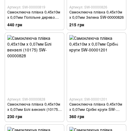
Артикул: SW-00000819
Артикул: SW-00000826
Самоклеюча плівка 0,45х10м
Самоклеюча плівка 0,45х10м
х 0,07мм Попільне дерево
х 0,07мм Зелена SW-00000826
SW-00000819
440 грн
215 грн
Артикул: SW-00000828
Артикул: SW-00001201
Самоклеюча плівка 0,45х10м
Самоклеюча плівка 0,45х10м
х 0,07мм Білі вензелі (10175)
х 0,07мм Срібні круги SW-
SW-00000828
00001201
230 грн
360 грн