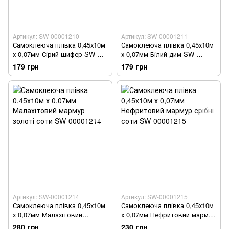
Артикул: SW-00001210
Артикул: SW-00001211
Самоклеюча плівка 0,45х10м
Самоклеюча плівка 0,45х10м
х 0,07мм Сірий шифер SW-
х 0,07мм Білий дим SW-
00001210
00001211
179 грн
179 грн
Артикул: SW-00001214
Артикул: SW-00001215
Самоклеюча плівка 0,45х10м
Самоклеюча плівка 0,45х10м
х 0,07мм Малахітовий
х 0,07мм Нефритовий мармур
мармур золоті соти SW-
срібні соти SW-00001215
280 грн
230 грн