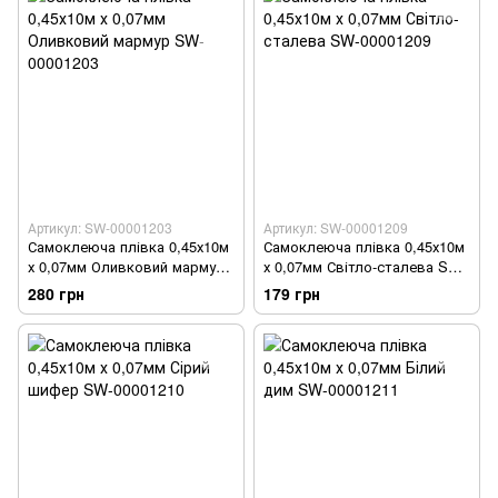
Артикул: SW-00001203
Артикул: SW-00001209
Самоклеюча плівка 0,45х10м
Самоклеюча плівка 0,45х10м
х 0,07мм Оливковий мармур
х 0,07мм Світло-сталева SW-
SW-00001203
00001209
280 грн
179 грн