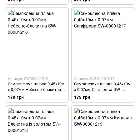
00001214
Артикул: SW-00001216
Артикул: SW-00001217
Самоклеюча плівка 0,45х10м
Самоклеюча плівка 0,45х10м
х 0,07мм Небесно-блакитна
х 0,07мм Сапфірова SW-
SW-00001216
00001217
179 грн
179 грн