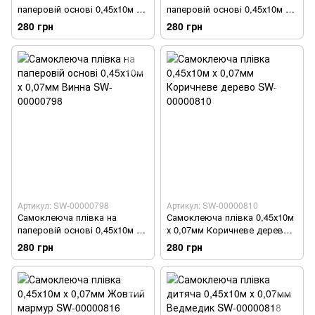
паперовій основі 0,45х10м х
паперовій основі 0,45х10м х
0,07мм Вінтажна бордова
0,07мм Яскрава кухня SW-
280 грн
280 грн
мозаїка SW-00000789
00000795
Артикул: SW-00000798
Артикул: SW-00000810
Самоклеюча плівка на
Самоклеюча плівка 0,45х10м
паперовій основі 0,45х10м х
х 0,07мм Коричневе дерево
0,07мм Винна SW-00000798
SW-00000810
280 грн
280 грн