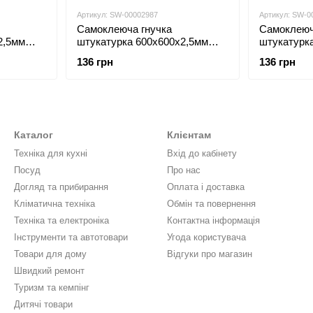
Артикул: SW-00002987
Артикул: SW-0
Самоклеюча гнучка
Самоклеюч
2,5мм
штукатурка 600х600х2,5мм
штукатурк
002986
Темний граніт SW-00002987
Біло-моло
136 грн
136 грн
Каталог
Клієнтам
Техніка для кухні
Вхід до кабінету
Посуд
Про нас
Догляд та прибирання
Оплата і доставка
Кліматична техніка
Обмін та повернення
Техніка та електроніка
Контактна інформація
Інструменти та автотовари
Угода користувача
Товари для дому
Відгуки про магазин
Швидкий ремонт
Туризм та кемпінг
Дитячі товари