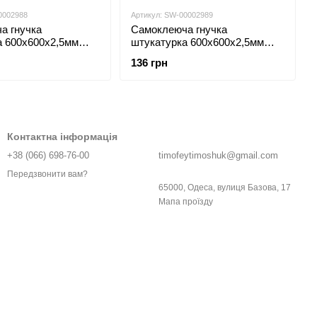
0002988
Артикул: SW-00002989
а гнучка
Самоклеюча гнучка
а 600х600х2,5мм
штукатурка 600х600х2,5мм
чна SW-00002988
Біла SW-00002989
136 грн
Контактна інформація
+38 (066) 698-76-00
timofeytimoshuk@gmail.com
Передзвонити вам?
65000, Одеса, вулиця Базова, 17
Мапа проїзду