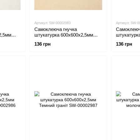
Артикул: SW-00002983
Артикул: SW-0
Самоклеюча гнучка
Самоклеюч
2,5мм
штукатурка 600х600х2,5мм
штукатурк
Бежева SW-00002983
Сіра SW-0
136 грн
136 грн