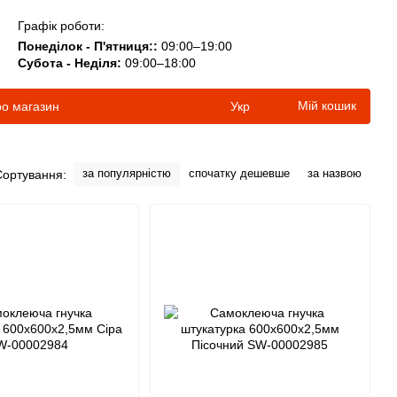
Графік роботи:
Понеділок - П'ятниця::
09:00–19:00
Субота - Неділя:
09:00–18:00
Мій кошик
ро магазин
Укр
за популярністю
спочатку дешевше
за назвою
Сортування: