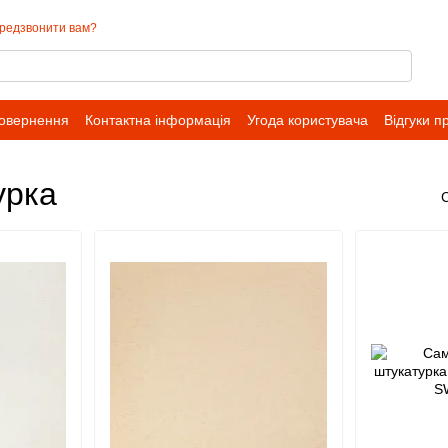
редзвонити вам?
повернення
Контактна інформація
Угода користувача
Відгуки п
урка