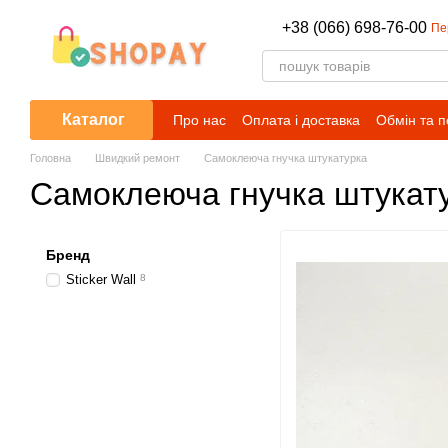
Перейти до основного контенту
+38 (066) 698-76-00
Пе
Каталог
Про нас
Оплата і доставка
Обмін та 
Головна
Швидкий ремонт
Самоклеюча гнучка штукатурка
Самоклеюча гнучка штукат
Бренд
Sticker Wall
8