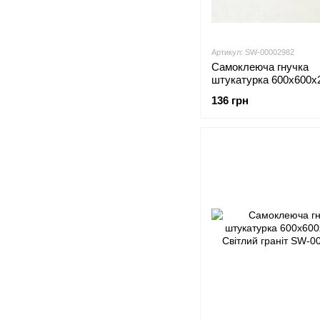
Артикул: SW-00002982
Самоклеюча гнучка
штукатурка 600х600х
Біла SW-00002982
136 грн