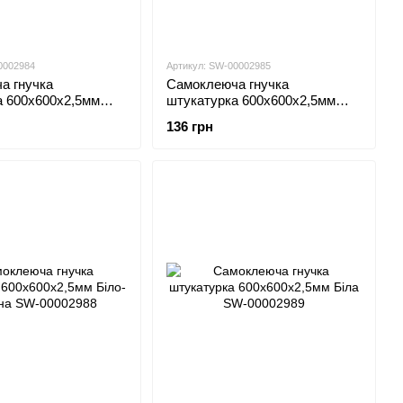
0002984
Артикул: SW-00002985
а гнучка
Самоклеюча гнучка
а 600х600х2,5мм
штукатурка 600х600х2,5мм
0002984
Пісочний SW-00002985
136 грн