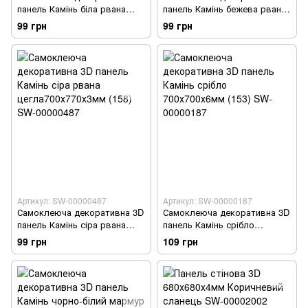
панель Камінь біла рвана
панель Камінь бежева рвана
цегла 700х770х5мм (155) SW-
цегла700х770х3мм (157) SW-
99 грн
99 грн
00000484
00000486
Артикул: SW-00000487
Артикул: SW-00000187
Самоклеюча декоративна 3D
Самоклеюча декоративна 3D
панель Камінь сіра рвана
панель Камінь срібло
цегла700х770х3мм (158) SW-
700х700х6мм (153) SW-
99 грн
109 грн
00000487
00000187