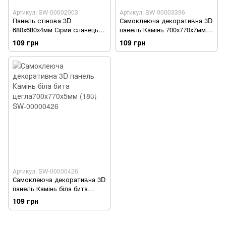
Артикул: SW-00002003
Артикул: SW-00003396
Панель стінова 3D
Самоклеюча декоративна 3D
680х680х4мм Сірий сланець
панель Камінь 700х770х7мм
SW-00002003
Белый SW-00003396
109 грн
109 грн
Артикул: SW-00000426
Самоклеюча декоративна 3D
панель Камінь біла бита
цегла700х770х5мм (180) SW-
109 грн
00000426