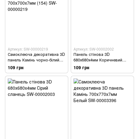
Артикул: SW-00000219
Артикул: SW-00002002
Самоклеюча декоративна 3D
Панель стінова 3D
панель Камінь чорно-білий
680х680х4мм Коричневий
мармур 700х700х7мм (154)
сланець SW-00002002
109 грн
109 грн
SW-00000219