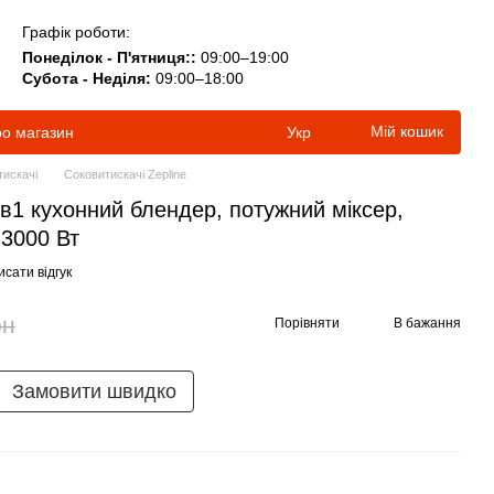
Графік роботи:
Понеділок - П'ятниця::
09:00–19:00
Субота - Неділя:
09:00–18:00
Мій кошик
ро магазин
Укр
тискачі
Соковитискачі Zepline
4в1 кухонний блендер, потужний міксер,
 3000 Вт
сати відгук
рн
Порівняти
В бажання
Замовити швидко