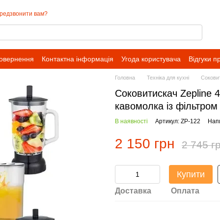
редзвонити вам?
повернення
Контактна інформація
Угода користувача
Відгуки п
Головна
Техніка для кухні
Сокови
Соковитискач Zepline 
кавомолка із фільтром
В наявності
Артикул: ZP-122
Напи
2 150 грн
2 745 г
Купити
Доставка
Оплата