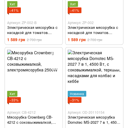
Хит
Хит
−41%
−41%
Артикул: ZP-002-B
Артикул: ZP-002
Электрическая мясорубка с
Электрическая мясорубка с
насадкой для томатов
насадкой для томатов
Zepline ZP-002 3000W
Zepline ZP-002 3000W
1 589 грн
1 589 грн
2 700 грн
2 700 грн
Хит
Новинка
−33%
−31%
Артикул: CB-4212
Артикул: OD-20110154
Мясорубка Crownberg CB-
Электрическая мясорубка
4212 с соковыжималкой,
Domotec MS-2027 7 в 1, 4500
электромясорубка 2500W
Вт, с соковыжималкой,