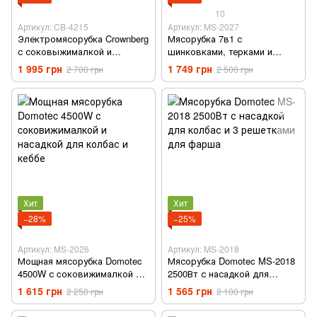
10
Артикул: CB-4215
Артикул: MS-2027
Электромясорубка Crownberg
Мясорубка 7в1 с
с соковыжималкой и
шинковками, терками и
шинковкой с реверсом и 3
соковижималкой Domotec
1 995 грн
1 749 грн
2 700 грн
2 500 грн
насадками 3200Вт
4500W
Хит
Хит
−28%
−25%
Артикул: MS-2026
Артикул: MS-2018
Мощная мясорубка Domotec
Мясорубка Domotec MS-2018
4500W с cоковижималкой и
2500Вт с насадкой для
насадкой для колбас и кеббе
колбас и 3 решетками для
1 615 грн
1 565 грн
2 250 грн
2 100 грн
фарша