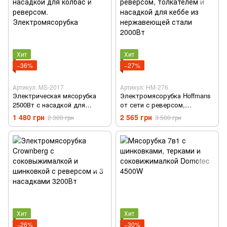
Хит
Хит
−36%
−27%
Артикул: MS-2017
Артикул: HM-276
Электрическая мясорубка
Электромясорубка Hoffmans
2500Вт с насадкой для
от сети с реверсом,
колбас и реверсом.
толкателем и насадкой для
1 480 грн
2 565 грн
2 300 грн
3 500 грн
Электромясорубка
кеббе из нержавеющей стали
2000Вт
Хит
Хит
−26%
−30%