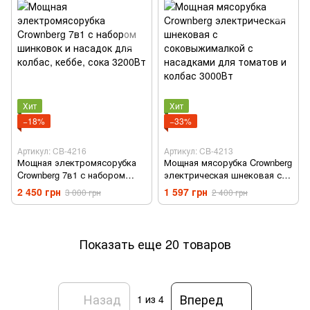
Хит
Хит
−18%
−33%
Артикул: CB-4216
Артикул: CB-4213
Мощная электромясорубка
Мощная мясорубка Crownberg
Crownberg 7в1 с набором
электрическая шнековая с
шинковок и насадок для
соковыжималкой с
2 450 грн
1 597 грн
3 000 грн
2 400 грн
колбас, кеббе, сока 3200Вт
насадками для томатов и
колбас 3000Вт
Показать еще 20 товаров
Назад
Вперед
1
из 4