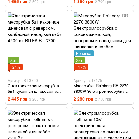
1 665 грн
1 850 грн
2 500 грн
2 700 грн
терками, насадками для
колбас и кеббе
Новинка
Хит
Хит
−24%
−17%
Артикул: BT-3700
Артикул: s47475
Электрическая мясорубка
Мясорубка Rainberg RB-2270
5в1 кухонная шнековая с
3800W Электромясорубка с
реверсом, колбасной
соковыжималкой, реверсом
2 445 грн
2 280 грн
3 200 грн
2 750 грн
насадкой кебе 4200 вт BITEK
и насадками для шинковки и
BT-3700
колбас