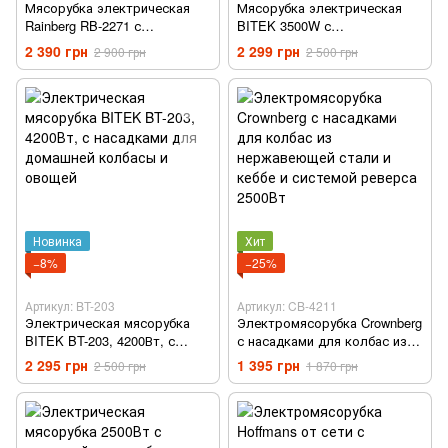
Мясорубка электрическая
Мясорубка электрическая
Rainberg RB-2271 с
BITEK 3500W с
соковыжималкой реверсом
металлическим корпусом и
2 390 грн
2 299 грн
2 900 грн
2 500 грн
насадками для колбасы и
насадками для кеббе и
шинковкой Rainberg 3000 Вт
томатного сока
Новинка
Хит
−8%
−25%
Артикул: BT-203
Артикул: CB-4211
Электрическая мясорубка
Электромясорубка Crownberg
BITEK BT-203, 4200Вт, с
с насадками для колбас из
насадками для домашней
нержавеющей стали и кеббе
2 295 грн
1 395 грн
2 500 грн
1 870 грн
колбасы и овощей
и системой реверса 2500Вт