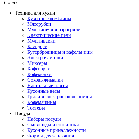
Shopay
Техника для кухни
Кухонные комбайны
Мясорубки
Мультипечи и аэрогрили
Электрические печи
Мультиварки
Блендери
Бутербродницы и вафельницы
Электрочайники
Миксеры
Кофеварки
Кофемолки
Соковыжималки
Настольные плиты
Кухонные весы
Грили и электрошашлычницы
Кофемашины
Тостеры
Посуда
Наборы посуды
Сковороды и сотейники
Кухонные принадлежности
Формы для запекания