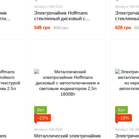
Артикул: HM-2515
Артикул: HM-2
ник
Электрочайник Hoffmans
Электроча
ети
стеклянный дисковый с
стеклянный
еткой и
подсветкой и защитой от
подсветкой
549 грн
628 грн
800 грн
85
0Вт
перегрева 2.2л 1800Вт
быстрым к
2,2л 2000В
Хит
Хит
−23%
−18%
Артикул: HM-2545
Артикул: SK-0
ans
Металлический электрочайник
Электриче