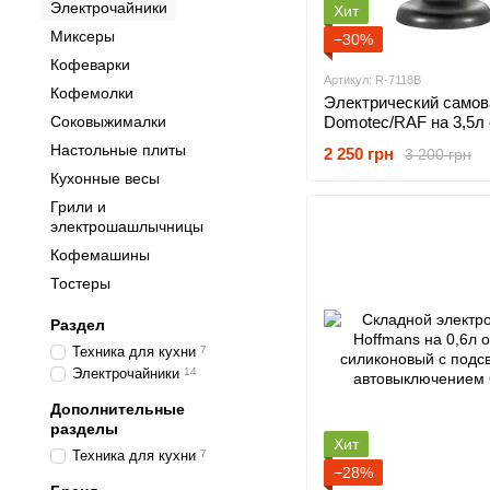
Электрочайники
Хит
Миксеры
−30%
Кофеварки
Артикул: R-7118В
Кофемолки
Электрический самов
Соковыжималки
Domotec/RAF на 3,5л 
фарфоровым заварни
Настольные плиты
2 250 грн
3 200 грн
с рисунком 1800 Вт
Кухонные весы
Грили и
электрошашлычницы
Кофемашины
Тостеры
Раздел
Техника для кухни
7
Электрочайники
14
Дополнительные
разделы
Хит
Техника для кухни
7
−28%