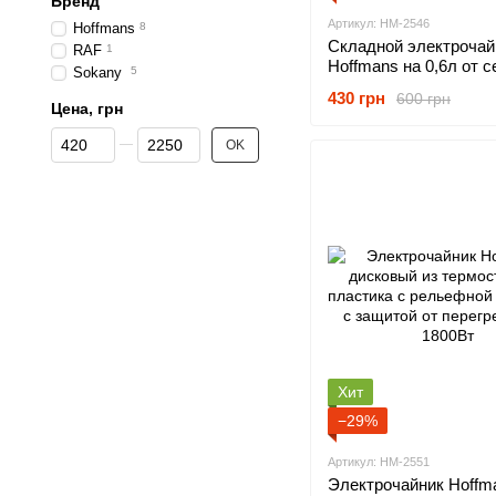
Бренд
Артикул: HM-2546
Hoffmans
8
Складной электрочай
RAF
1
Hoffmans на 0,6л от с
Sokany
5
силиконовый с подсв
430 грн
600 грн
автовыключением 60
Цена, грн
От Цена, грн
До Цена, грн
OK
Хит
−29%
Артикул: HM-2551
Электрочайник Hoffm