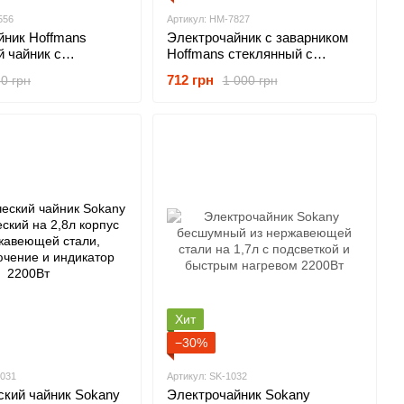
556
Артикул: HM-7827
йник Hoffmans
Электрочайник с заварником
 чайник с
Hoffmans стеклянный с
, шкалой и
индикатором уровня воды 2,2л
712 грн
0 грн
1 000 грн
ипячением воды
+ 0,5л 1800Вт
т
Хит
−30%
9031
Артикул: SK-1032
ский чайник Sokany
Электрочайник Sokany