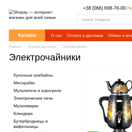
Перейти к основному контенту
+38 (066) 698-76-00
Пе
Каталог
О нас
Оплата и доставка
Обмен и воз
Главная
Техника для кухни
Электрочайники
Электрочайники
Кухонные комбайны
Мясорубки
Мультипечи и аэрогрили
Электрические печи
Мультиварки
Блендери
Бутербродницы и
вафельницы