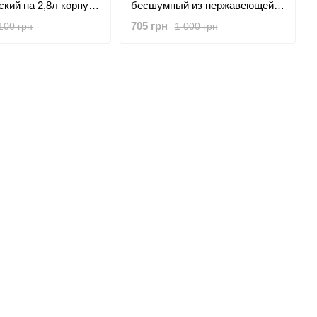
кий на 2,8л корпус
бесшумный из нержавеющей
еющей стали,
стали на 1,7л с подсветкой и
705 грн
100 грн
1 000 грн
ение и индикатор
быстрым нагревом 2200Вт