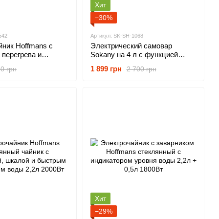
Хит
−30%
542
Артикул: SK-SH-1068
йник Hoffmans с
Электрический самовар
 перегрева и
Sokany на 4 л с функцией
м работы 2.5л
поддержания температуры и
1 899 грн
0 грн
2 700 грн
защитой от перегрева 1350Вт
Хит
−29%