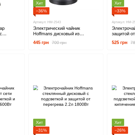
Хит
Хит
−36%
−33%
Артикул: HM-2543
Артикул: HM-2
ар
Электрический чайник
Электроча
с
Hoffmans дисковый из
защитой от
ком 0.6л
нержавеющей стали с
индикаторо
445 грн
525 грн
700 грн
78
автоматическим выключением
1800Вт
для быстрого кипячения 2.5л
1800Вт
Хит
Хит
−31%
−26%