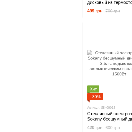
дисковый из термосто
пластика с рельефно
499 грн
700 грн
текстурой с защитой 
перегрева 2.5л 1800В
Хит
−30%
Артикул: SK-09013
Стеклянный электроч
Sokany бесшумный д
на 2,5л с подсветкой 
420 грн
600 грн
автоматическим вык