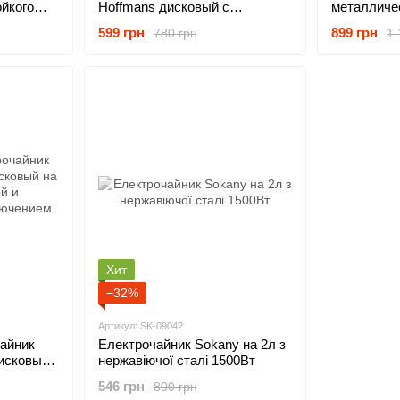
йкого
Hoffmans дисковый с
металличес
й
автоотключением и световым
из нержав
599 грн
899 грн
780 грн
1 
от
индикатором 2,5л 1800Вт
автоотключ
т
2200Вт
Хит
−32%
Артикул: SK-09042
айник
Електрочайник Sokany на 2л з
исковый
нержавіючої сталі 1500Вт
и
546 грн
800 грн
лючением