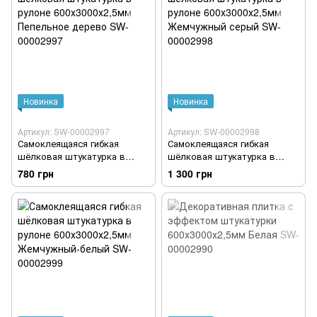
Новинка
Новинка
Артикул: SW-00002997
Артикул: SW-00002998
Самоклеящаяся гибкая
Самоклеящаяся гибкая
шёлковая штукатурка в
шёлковая штукатурка в
рулоне 600х3000х2,5мм
рулоне 600х3000х2,5мм
780 грн
1 300 грн
Пепельное дерево SW-
Жемчужный серый SW-
00002997
00002998