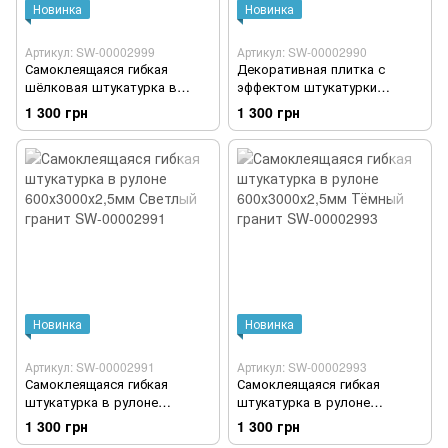
Новинка
Новинка
Артикул: SW-00002999
Артикул: SW-00002990
Самоклеящаяся гибкая
Декоративная плитка с
шёлковая штукатурка в
эффектом штукатурки
рулоне 600х3000х2,5мм
600х3000х2,5мм Белая SW-
1 300 грн
1 300 грн
Жемчужный-белый SW-
00002990
00002999
Новинка
Новинка
Артикул: SW-00002991
Артикул: SW-00002993
Самоклеящаяся гибкая
Самоклеящаяся гибкая
штукатурка в рулоне
штукатурка в рулоне
600х3000х2,5мм Светлый
600х3000х2,5мм Тёмный
1 300 грн
1 300 грн
гранит SW-00002991
гранит SW-00002993