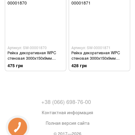
Артикул: SW-00001870
Артикул: SW-00001871
Рейка декоративная WPC
Рейка декоративная WPC
стеновая 3000х150х9мм
стеновая 3000х150х9мм
Серая SW-00001870
Графит SW-00001871
475 грн
428 грн
+38 (066) 698-76-00
Контактная информация
Полная версия сайта
© 2017—2026