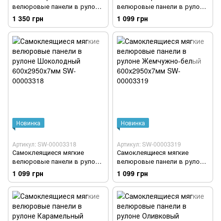
велюровые панели в рулоне
велюровые панели в рулоне
Жемчужно-белый
Карамельный 600х2950х7мм
1 350 грн
1 099 грн
600х2950х7мм SW-00003316
SW-00003317
Новинка
Новинка
Артикул: SW-00003318
Артикул: SW-00003319
Самоклеящиеся мягкие
Самоклеящиеся мягкие
велюровые панели в рулоне
велюровые панели в рулоне
Шоколодный 600х2950х7мм
Жемчужно-белый
1 099 грн
1 099 грн
SW-00003318
600х2950х7мм SW-00003319