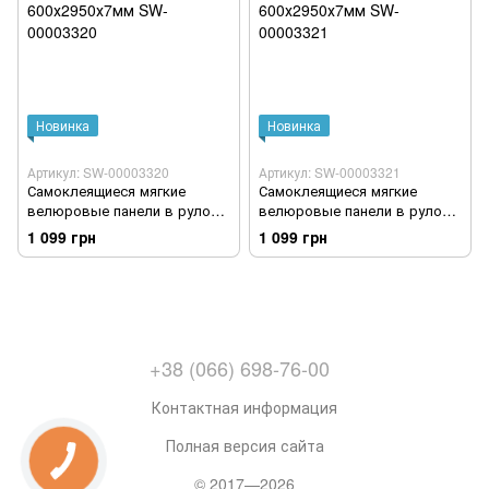
Новинка
Новинка
Артикул: SW-00003320
Артикул: SW-00003321
Самоклеящиеся мягкие
Самоклеящиеся мягкие
велюровые панели в рулоне
велюровые панели в рулоне
Карамельный 600х2950х7мм
Оливковый 600х2950х7мм
1 099 грн
1 099 грн
SW-00003320
SW-00003321
+38 (066) 698-76-00
Контактная информация
Полная версия сайта
© 2017—2026