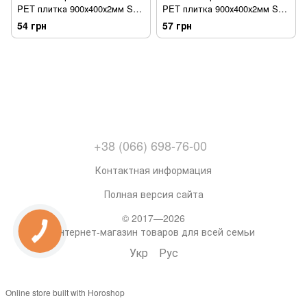
PET плитка 900х400х2мм SW-
PET плитка 900х400х2мм SW-
00002251
00002256
54 грн
57 грн
+38 (066) 698-76-00
Контактная информация
Полная версия сайта
© 2017—2026
Интернет-магазин товаров для всей семьи
Укр
Рус
Online store built with Horoshop