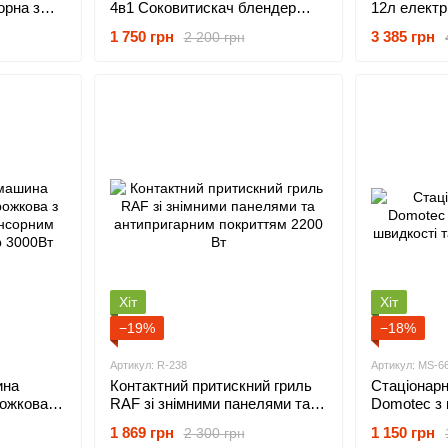
орна з
4в1 Соковитискач блендер
12л електр
кавомолка подрібнювач на 2
режимами п
1 750 грн
3 385 грн
2 200 грн
швидкості з імпульсним
сенсорним
режимом 3200Вт
Хіт
Хіт
−19%
−18%
Артикул: R-238
Артикул: MS-6
ина
Контактний притискний гриль
Стаціонар
рожкова з
RAF зі знімними панелями та
Domotec з 
нсорним
антипригарним покриттям 2200
швидкості 
1 869 грн
1 150 грн
2 300 грн
 3000Вт
Вт
1000Вт