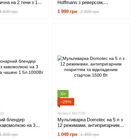
ична на 2 тени з 12
Hoffmans з реверсом,
риготування і
штовхачем та насадкою для
1 999 грн
4 500 грн
2 800 грн
 управлінням 2400Вт
кеббе 2200Вт
Хіт
−28%
611
Артикул: MS-7726
ний блендер
Мультиварка Domotec на 5 л з
кавомолкою на 3
12 режимами, антипригарним
та чашею 1.5л
покриттям та відкладеним
1 049 грн
1 400 грн
1 450 грн
стартом 1500 Вт