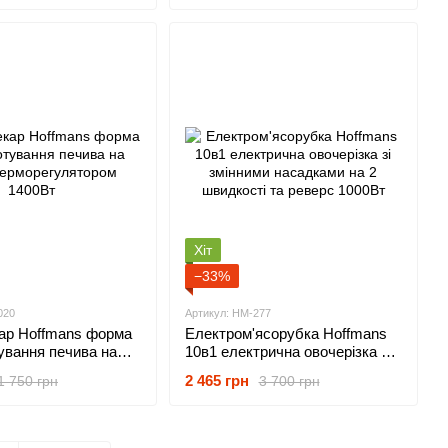
Хіт
−33%
020
Артикул: HM-277
ар Hoffmans форма
Електром'ясорубка Hoffmans
ування печива на
10в1 електрична овочерізка зі
рморегулятором
змінними насадками на 2
2 465 грн
1 750 грн
3 700 грн
швидкості та реверс 1000Вт