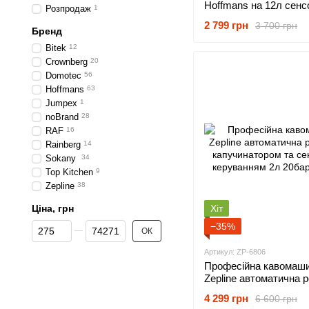
Hoffmans на 12л сенс
Розпродаж
1
таймером 2400Вт
2 799 грн
3 700 грн
Бренд
Bitek
12
Crownberg
20
Domotec
56
Hoffmans
63
Jumpex
1
noBrand
28
RAF
16
Rainberg
14
Sokany
34
Top Kitchen
9
Zepline
38
Ціна, грн
Хіт
Від Ціна, грн
До Ціна, грн
−35%
ОК
Артикул: ZP-6806
Професійна кавомаш
Zepline автоматична 
капучинатором та се
4 299 грн
6 600 грн
керуванням 2л 20бар