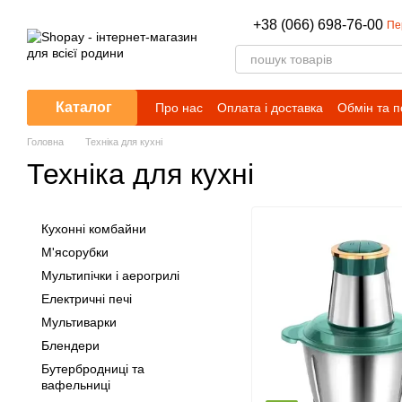
Перейти до основного контенту
+38 (066) 698-76-00
Пе
Каталог
Про нас
Оплата і доставка
Обмін та 
Головна
Техніка для кухні
Техніка для кухні
Кухонні комбайни
М'ясорубки
Мультипічки і аерогрилі
Електричні печі
Мультиварки
Блендери
Бутербродниці та
вафельниці