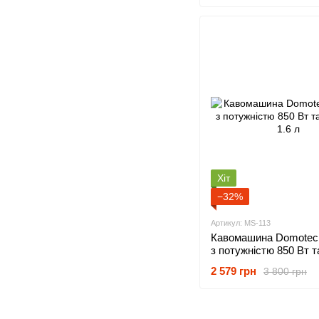
Хіт
−32%
Артикул: MS-113
Кавомашина Domotec 
з потужністю 850 Вт т
1.6 л
2 579 грн
3 800 грн