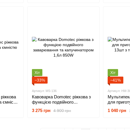
Хіт
Хіт
−33%
−41%
Артикул: MS-136
Артикул: HM-3
ріжкова
Кавоварка Domotec ріжкова з
Мультипек
а ємністю
функцією подвійного
для пригот
заварювання та капучинатором
13шт з те
3 275 грн
1 040 грн
4 900 грн
1,6л 850W
1400Вт