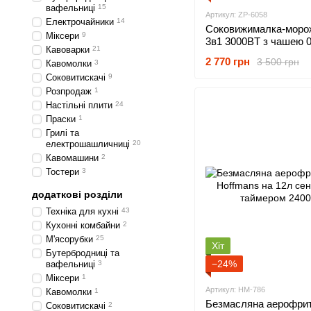
вафельниці
15
Артикул: ZP-6058
Електрочайники
14
Соковижималка-моро
Міксери
9
3в1 3000BT з чашею 0
Кавоварки
21
холодний віджим, смуз
2 770 грн
3 500 грн
Кавомолки
3
сорбет
Соковитискачі
9
Розпродаж
1
Настільні плити
24
Праски
1
Грилі та
електрошашличниці
20
Кавомашини
2
Тостери
3
додаткові розділи
Техніка для кухні
43
Кухонні комбайни
2
М'ясорубки
25
Хіт
Бутербродниці та
−24%
вафельниці
3
Міксери
1
Артикул: HM-786
Кавомолки
1
Безмасляна аерофри
Соковитискачі
2