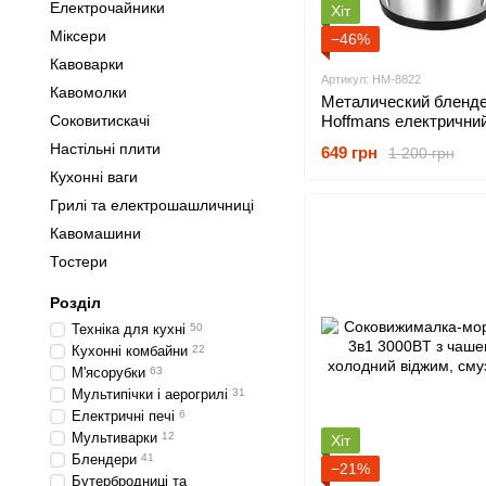
Електрочайники
Хіт
Міксери
−46%
Кавоварки
Артикул: HM-8822
Кавомолки
Металический бленд
Соковитискачі
Hoffmans електрични
2л універсальний для
Настільні плити
649 грн
1 200 грн
коктейлів 1800Вт
Кухонні ваги
Грилі та електрошашличниці
Кавомашини
Тостери
Розділ
Техніка для кухні
50
Кухонні комбайни
22
М'ясорубки
63
Мультипічки і аерогрилі
31
Електричні печі
6
Мультиварки
12
Хіт
Блендери
41
−21%
Бутербродниці та