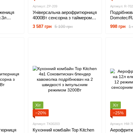
Артикул: ZP-209
Артикул: R-70
жениця
Універсальна аерофритюрниця
Подрібнюв
.3л
4000Вт cенсорна з таймером
Domotec/RA
і,
на 2 чаші по 6л безмасляна
3л з нержа
3 587 грн
998 грн
5 100 грн
1 
Хіт
Хіт
−20%
−25%
Артикул: TK00203
Артикул: HM-7
тюрниця
Кухонний комбайн Top Kitchen
Аерофритю