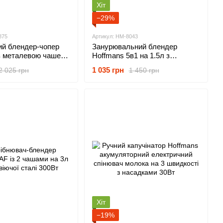
Хіт
−29%
875
Артикул: HM-8043
ий блендер-чопер
Занурювальний блендер
із металевою чашею
Hoffmans 5в1 на 1.5л з
 швидкості 4800Вт
насадками чашею для
1 035 грн
2 025 грн
1 450 грн
подрібнення та приготування
смузі 800Вт
Хіт
−19%