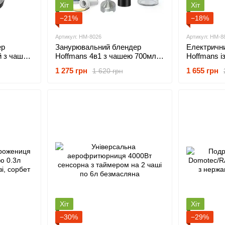
Хіт
Хіт
−21%
−18%
Артикул: HM-8026
Артикул: HM-8
ер
Занурювальний блендер
Електричн
й з чашею
Hoffmans 4в1 з чашею 700мл
Hoffmans 
 смузі
та насадками, 2 швидкостями
на 8л на 2
1 275 грн
1 655 грн
1 620 грн
1000Вт
Хіт
Хіт
−30%
−29%