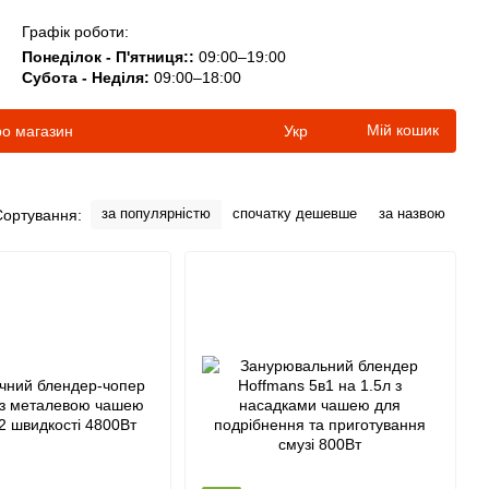
Графік роботи:
Понеділок - П'ятниця::
09:00–19:00
Субота - Неділя:
09:00–18:00
Мій кошик
ро магазин
Укр
за популярністю
спочатку дешевше
за назвою
Сортування: