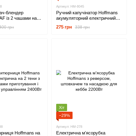
28
Артикул: HM-8045
ач-блендер
Ручний капучінатор Hoffmans
F із 2 чашами на
акумуляторний електричний
віючої сталі 300Вт
спінювач молока на 3
275 грн
400 грн
338 грн
швидкості з насадками 30Вт
Хіт
−29%
88
Артикул: HM-278
рниця Hoffmans на
Електрична м'ясорубка