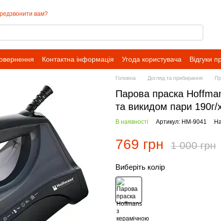
редзвонити вам?
повернення
Контактна інформація
Угода користувача
Відгуки п
Головна
Догляд та прибирання
Пр
Парова праска Hoffma
та викидом пари 190г/
В наявності
Артикул: HM-9041
На
769 грн
1 000 грн
Виберіть колір