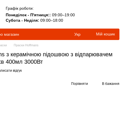
Графік роботи:
Понеділок - П'ятниця::
09:00–19:00
Субота - Неділя:
09:00–18:00
Мій кошик
ро магазин
Укр
аски
Праски Hoffmans
ns з керамічною підошвою з відпарювачем
хв 400мл 3000Вт
писати відгук
Порівняти
В бажання