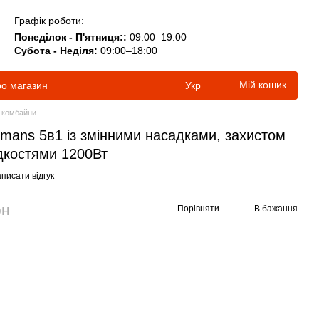
Графік роботи:
Понеділок - П'ятниця::
09:00–19:00
Субота - Неділя:
09:00–18:00
Мій кошик
ро магазин
Укр
і комбайни
mans 5в1 із змінними насадками, захистом
идкостями 1200Вт
писати відгук
рн
Порівняти
В бажання