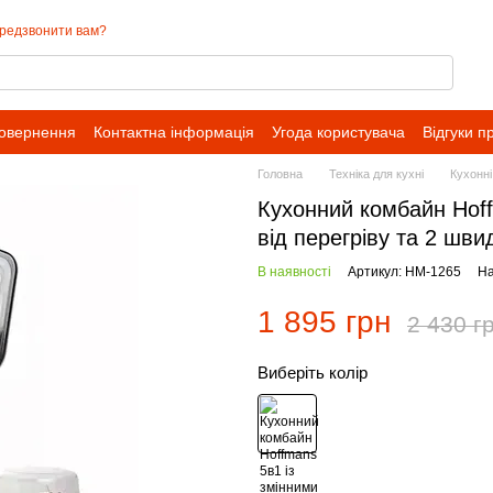
редзвонити вам?
повернення
Контактна інформація
Угода користувача
Відгуки п
Головна
Техніка для кухні
Кухонн
Кухонний комбайн Hoff
від перегріву та 2 шв
В наявності
Артикул: HM-1265
На
1 895 грн
2 430 г
Виберіть колір