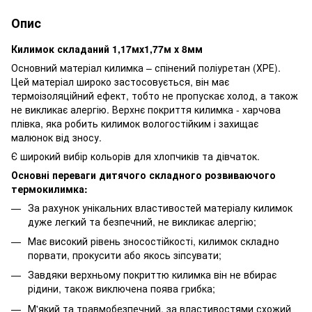
Опис
Килимок складаний 1,17мх1,77м х 8мм
Основний матеріал килимка – спінений поліуретан (ХРЕ).
Цей матеріал широко застосовується, він має
термоізоляційний ефект, тобто не пропускає холод, а також
не викликає алергію. Верхнє покриття килимка - харчова
плівка, яка робить килимок вологостійким і захищає
малюнок від зносу.
Є широкий вибір кольорів для хлопчиків та дівчаток.
Основні переваги дитячого складного розвиваючого
термокилимка:
За рахунок унікальних властивостей матеріалу килимок
дуже легкий та безпечний, не викликає алергію;
Має високий рівень зносостійкості, килимок складно
порвати, прокусити або якось зіпсувати;
Завдяки верхньому покриттю килимка він не вбирає
рідини, також виключена поява грибка;
М'який та травмобезпечний, за властивостями схожий