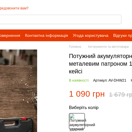
редзвонити вам?
повернення
Контактна інформація
Угода користувача
Відгуки п
Головна
Інструменти та автотовари
Потужний акумуляторн
металевим патроном 13
кейсі
В наявності
Артикул: AV-DHW21
1 090 грн
1 679 г
Виберіть колір