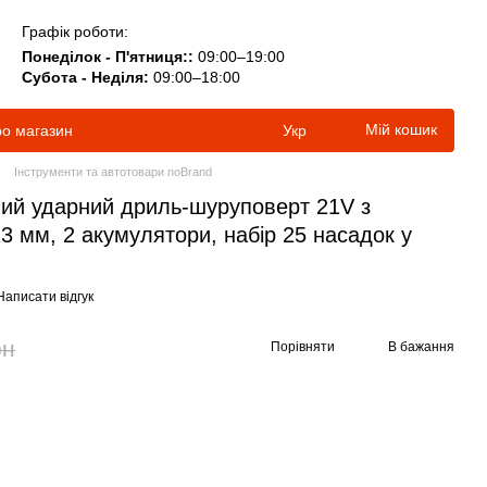
Графік роботи:
Понеділок - П'ятниця::
09:00–19:00
Субота - Неділя:
09:00–18:00
Мій кошик
ро магазин
Укр
Інструменти та автотовари noBrand
ий ударний дриль-шуруповерт 21V з
 мм, 2 акумулятори, набір 25 насадок у
Написати відгук
рн
Порівняти
В бажання