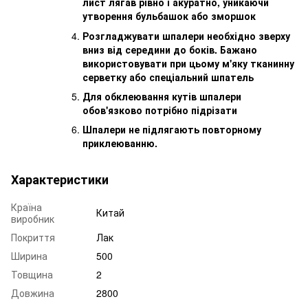
лист лягав рівно і акуратно, уникаючи
утворення бульбашок або зморшок
Розгладжувати шпалери необхідно зверху
вниз від середини до боків. Бажано
використовувати при цьому м'яку тканинну
серветку або спеціальний шпатель
Для обклеювання кутів шпалери
обов'язково потрібно підрізати
Шпалери не підлягають повторному
приклеюванню.
Характеристики
Країна
Китай
виробник
Покриття
Лак
Ширина
500
Товщина
2
Довжина
2800