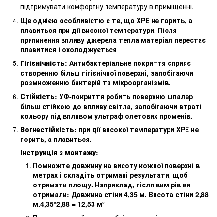
підтримувати комфортну температуру в приміщенні.
Ще однією особливістю є те, що ХРЕ не горить, а
плавиться при дії високої температури. Після
припинення впливу джерела тепла матеріал перестає
плавитися і охолоджується
Гігієнічність:
Антибактеріальне покриття сприяє
створенню більш гігієнічної поверхні, запобігаючи
розмноженню бактерій та мікроорганізмів.
Стійкість:
УФ-покриття робить поверхню шпалер
більш стійкою до впливу світла, запобігаючи втраті
кольору під впливом ультрафіолетових променів.
Вогнестійкість:
при дії високої температури ХРЕ не
горить, а плавиться.
Інструкція з монтажу:
Помножте довжину на висоту кожної поверхні в
метрах і складіть отримані результати, щоб
отримати площу. Наприклад, після вимірів ви
отримали: Довжина стіни 4,35 м. Висота стіни 2,88
м.4,35*2,88 = 12,53 м²