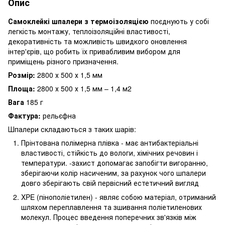
Опис
Самоклейкі шпалери з термоізоляцією
поєднують у собі
легкість монтажу, теплоізоляційні властивості,
декоративність та можливість швидкого оновлення
інтер'єрів, що робить їх привабливим вибором для
приміщень різного призначення.
Розмір:
2800 х 500 х 1,5 мм
Площа:
2800 х 500 х 1,5 мм – 1,4 м2
Вага
185 г
Фактура:
рельєфна
Шпалери складаються з таких шарів:
Прінтована полімерна плівка - має антибактеріальні
властивості, стійкість до вологи, хімічних речовин і
температури. -захист допомагає запобігти вигоранню,
зберігаючи колір насиченим, за рахунок чого шпалери
довго зберігають свій первісний естетичний вигляд
XPE (пінополіетилен) - являє собою матеріал, отриманий
шляхом переплавлення та зшивання поліетиленових
молекул. Процес введення поперечних зв'язків між