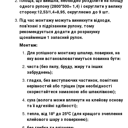
Площа, що вийшла, необхідно розділити на площу
одного рулону (2800*500= 1,4) і округлити у велику
сторону:12,53/1,4=8,95, округляємо до 9 шт.
Під час монтажу можуть виникнути відходи,
пов'язані з підрізанням рулону, тому
рекомендується додати до розрахунку
щонайменше 1 запасний рулон.
Монтаж:
Для успішного монтажу шпалер, поверхня, на
яку вони встановлюватимуться повинна бути:
чиста (без пилу, бруду, жиру та інших
забруднень);
гладка, без виступаючих частинок, помітних
нерівностей або тріщин (при необхідності
скористайтеся замазкою або шпаклівкою);
суха (волога може вплинути на клейову основу
та її адгезійні здібності);
тепла, від 18º до 25ºС (для кращого зчеплення
клейового шару з поверхнею);
без грибка та плісняви;