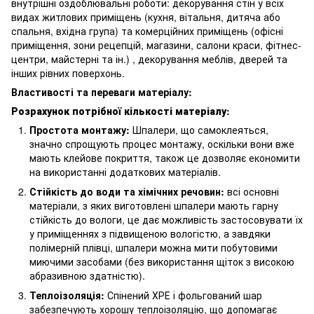
внутрішні оздоблювальні роботи: декорування стін у всіх
видах житлових приміщень (кухня, вітальня, дитяча або
спальня, вхідна група) та комерційних приміщень (офісні
приміщення, зони рецепцій, магазини, салони краси, фітнес-
центри, майстерні та ін.) , декорування меблів, дверей та
інших рівних поверхонь.
Властивості та переваги матеріалу:
Розрахунок потрібної кількості матеріалу:
Простота монтажу:
Шпалери, що самоклеяться,
значно спрощують процес монтажу, оскільки вони вже
мають клейове покриття, також це дозволяє економити
на використанні додаткових матеріалів.
Стійкість до води та хімічних речовин:
всі основні
матеріали, з яких виготовлені шпалери мають гарну
стійкість до вологи, це дає можливість застосовувати їх
у приміщеннях з підвищеною вологістю, а завдяки
полімерній плівці, шпалери можна мити побутовими
миючими засобами (без використання щіток з високою
абразивною здатністю).
Теплоізоляція:
Спінений ХРЕ і фольгований шар
забезпечують хорошу теплоізоляцію, що допомагає