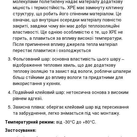
молекулами поліетилену надає матеріалу додаткову
міцність і термостійкість. XPE має замкнуту клітинну
структуру, що робить його спіненим матеріалом. Це
означає, що внутрішні осередки матеріалу повністю
закриті, завдяки чому він має добрі теплоізоляційні
властивості. Ще однією особливістю є те, що ХРЕ не
горить, а плавиться за впливу високої температури.
Після припинення впливу джерела тепла матеріал
перестає плавитися і охолоджується
Фольгований шар: основна властивість цього шару –
відображення теплових хвиль, що дає додаткову
теплову ізоляцію та захист від вологи, роблячи шпалери
більш стійкими до впливу вологи та придатними для
використання у кухнях.
Подвійний клейовий шар: нетоксична основа з високим
рівнем адгезії.
Захисна плівка: оберігає клейовий шар від пересихання
та забруднення, легко знімається під час монтажу.
Температурний режим:
від -30°C до +80°C.
Застосування: