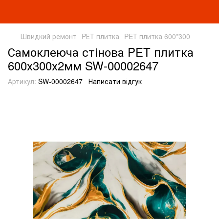
Швидкий ремонт
PЕT плитка
PET плитка 600*300
Самоклеюча стінова PET плитка
600х300х2мм SW-00002647
Артикул:
SW-00002647
Написати відгук