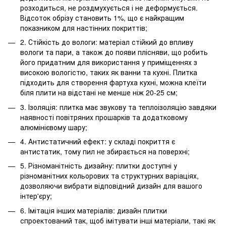
розходиться, не роздмухується і не деформується.
Відсоток обрізу становить 1%, що є найкращим
показником для настінних покриттів;
2. Стійкість до вологи: матеріал стійкий до впливу
вологи та пари, а також до появи плісняви, що робить
його придатним для використання у приміщеннях з
високою вологістю, таких як ванни та кухні. Плитка
підходить для створення фартуха кухні, можна клеїти
біля плити на відстані не менше ніж 20-25 см;
3. Ізоляція: плитка має звукову та теплоізоляцію завдяки
наявності повітряних прошарків та додатковому
алюмінієвому шару;
4. Антистатичний ефект: у складі покриття є
антистатик, тому пил не збирається на поверхні;
5. Різноманітність дизайну: плитки доступні у
різноманітних кольорових та структурних варіаціях,
дозволяючи вибрати відповідний дизайн для вашого
інтер'єру;
6. Імітація інших матеріалів: дизайн плитки
спроектований так, щоб імітувати інші матеріали, такі як