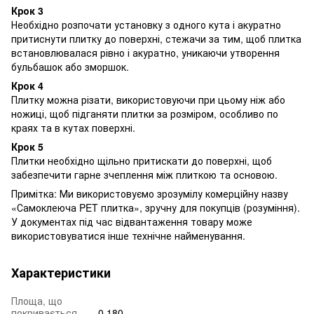
Крок 3
Необхідно розпочати установку з одного кута і акуратно
притиснути плитку до поверхні, стежачи за тим, щоб плитка
встановлювалася рівно і акуратно, уникаючи утворення
бульбашок або зморшок.
Крок 4
Плитку можна різати, використовуючи при цьому ніж або
ножиці, щоб підганяти плитки за розміром, особливо по
краях та в кутах поверхні.
Крок 5
Плитки необхідно щільно притискати до поверхні, щоб
забезпечити гарне зчеплення між плиткою та основою.
Примітка: Ми використовуємо зрозумілу комерційну назву
«Самоклеюча PET плитка», зручну для покупців (розуміння).
У документах під час відвантаження товару може
використовуватися інше технічне найменування.
Характеристики
Площа, що
покривається
0.180