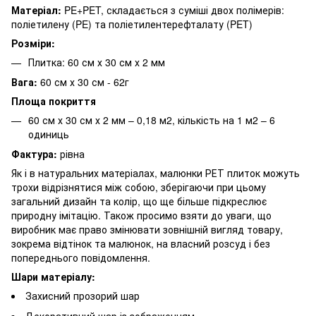
Матеріал:
PE+PET, складається з суміші двох полімерів:
поліетилену (PE) та поліетилентерефталату (PET)
Розміри:
Плитка: 60 см х 30 см х 2 мм
Вага:
60 см х 30 см - 62г
Площа покриття
60 см х 30 см х 2 мм – 0,18 м2, кількість на 1 м2 – 6
одиниць
Фактура:
рівна
Як і в натуральних матеріалах, малюнки РЕТ плиток можуть
трохи відрізнятися між собою, зберігаючи при цьому
загальний дизайн та колір, що ще більше підкреслює
природну імітацію. Також просимо взяти до уваги, що
виробник має право змінювати зовнішній вигляд товару,
зокрема відтінок та малюнок, на власний розсуд і без
попереднього повідомлення.
Шари матеріалу:
Захисний прозорий шар
Декоративний шар із зображенням