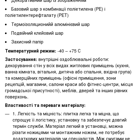
Базовий шар з комбинації поліетилена (PE) і
поліетилентерефталату (PET)
Термоізоляционийй алюмінієвий шар
Подвійний клейовий шар
Захисний папір
Температурний режим:
-40 – +75 С
Застосування:
внутрішні оздоблювальні роботи:
декорування стін у всіх видах житлових приміщень (кухня,
ванна кімната, вітальня, дитяча або спальня, вхідна група)
та комерційних приміщень (офісні приміщення, зони
рецепцій, магазини, салони краси або фітнес-центри, місця
громадської присутності), меблів, дверей та інших рівних
поверхонь.
Властивості та переваги матеріалу:
1. Легкість та міцність: плитка легка та міцна, що
спрощує її логістику, установку та забезпечує довгий
термін служби. Матеріал легкий в установці, можна
різати ножицями чи монтажним ножем, не потребує
додаткових матеріалів чи спеціалістів. Між смугами не