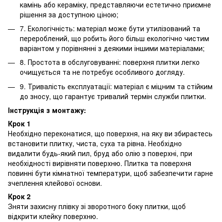
камінь або кераміку, представляючи естетично приємне
рішення за доступною ціною;
7. Екологічність: матеріал може бути утилізований та
перероблений, що робить його більш екологічно чистим
варіантом у порівнянні з деякими іншими матеріалами;
8. Простота в обслуговуванні: поверхня плитки легко
очищується та не потребує особливого догляду.
9. Тривалість експлуатації: матеріал є міцним та стійким
до зносу, що гарантує тривалий термін служби плитки.
Інструкція з монтажу:
Крок 1
Необхідно переконатися, що поверхня, на яку ви збираєтесь
встановити плитку, чиста, суха та рівна. Необхідно
видалити будь-який пил, бруд або олію з поверхні, при
необхідності вирівняти поверхню. Плитка та поверхня
повинні бути кімнатної температури, щоб забезпечити гарне
зчеплення клейової основи.
Крок 2
Зняти захисну плівку зі зворотного боку плитки, щоб
відкрити клейку поверхню.