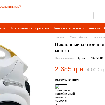
резвонить вам?
врат
Контактная информация
Пользовательское соглашение
Главная
Уход и уборка
Пылесос
Циклонный контейнерн
мешка
Нет в наличии
Артикул: RB-658TB
2 685 грн
4 000 г
Выберите цвет