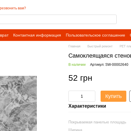
резвонить вам?
врат
Контактная информация
Пользовательское соглашение
Главная
Быстрый ремонт
PET пл
Самоклеящаяся стено
В наличии
Артикул: SW-00002640
52 грн
Купить
Характеристики
Покрываемая панелью площадь
Ширина