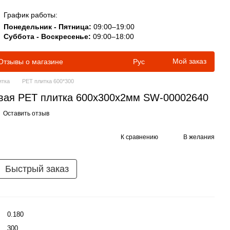
График работы:
Понедельник - Пятница:
09:00–19:00
Суббота - Воскресенье:
09:00–18:00
Мой заказ
Отзывы о магазине
Рус
итка
PET плитка 600*300
вая PET плитка 600х300х2мм SW-00002640
Оставить отзыв
К сравнению
В желания
Быстрый заказ
0.180
300