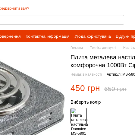
редзвонити вам?
повернення
Контактна інформація
Угода користувача
Відгуки п
Головна
Техніка для кухні
Настіль
Плита металева насті
комфорочна 1000Вт Сі
Немає в наявності
Артикул: MS-58
450 грн
650 грн
Виберіть колір