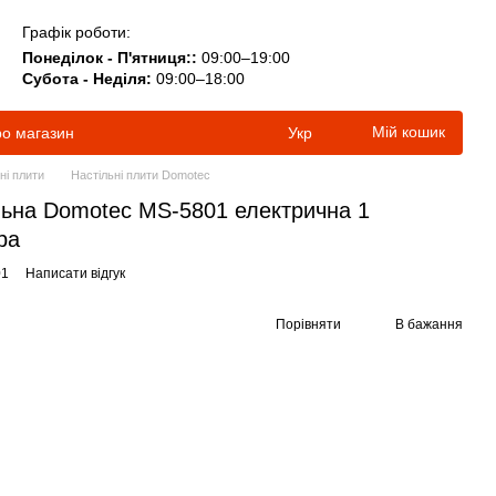
Графік роботи:
Понеділок - П'ятниця::
09:00–19:00
Субота - Неділя:
09:00–18:00
Мій кошик
ро магазин
Укр
ні плити
Настільні плити Domotec
льна Domotec MS-5801 електрична 1
ра
01
Написати відгук
Порівняти
В бажання