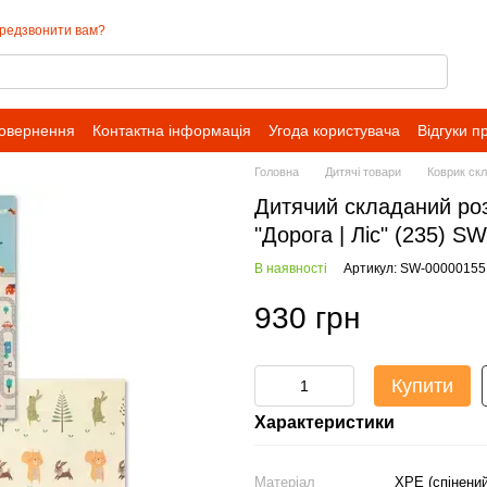
редзвонити вам?
повернення
Контактна інформація
Угода користувача
Відгуки п
Головна
Дитячі товари
Коврик ск
Дитячий складаний ро
"Дорога | Ліс" (235) S
В наявності
Артикул: SW-00000155
930 грн
Купити
Характеристики
Матеріал
XPE (спінений