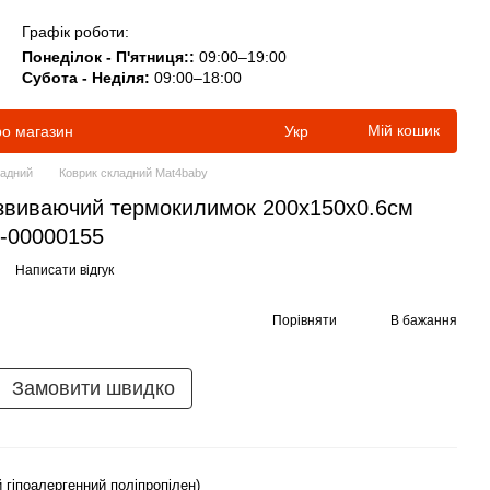
Графік роботи:
Понеділок - П'ятниця::
09:00–19:00
Субота - Неділя:
09:00–18:00
Мій кошик
ро магазин
Укр
ладний
Коврик складний Mat4baby
звиваючий термокилимок 200х150х0.6см
W-00000155
Написати відгук
Порівняти
В бажання
Замовити швидко
 гіпоалергенний поліпропілен)